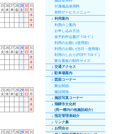
施設使用料
25
26
27
28
29
30
31
付属備品使用料
火
水
木
金
土
日
月
有料サービスメニュー
休
♪
利用案内
休
利用のご案内
休
お申し込み方法
仮予約申込書(ﾀﾞｳﾝﾛｰﾄﾞ)
利用のお願い(使用前)
25
26
27
28
29
30
31
利用のお願い(当日・使用後)
火
水
木
金
土
日
月
利用のしおり(PDFﾀﾞｳﾝﾛｰﾄﾞ)
休
舞台看板の制作サイズ
休
交通アクセス
♪
休
駐車場案内
♪
♪
図面コーナー
舞台関係
25
26
27
28
29
30
31
施設関係
火
水
木
金
土
日
月
施設写真コーナー
♪
休
飛騨市文化村
休
♪
休
(同一構内の他施設紹介)
指定管理者紹介
♪
リンク集
♪
お問合せ
♪
25
26
27
28
29
30
31