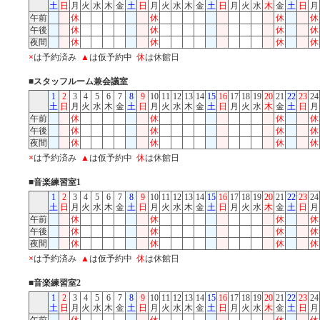
土
日
月
火
水
木
金
土
日
月
火
水
木
金
土
日
月
火
水
木
金
土
日
月
午前
休
休
休
休
午後
休
休
休
休
夜間
休
休
休
休
×
は予約済み
▲
は仮予約中
休
は休館日
■スタッフルーム兼会議室
1
2
3
4
5
6
7
8
9
10
11
12
13
14
15
16
17
18
19
20
21
22
23
24
土
日
月
火
水
木
金
土
日
月
火
水
木
金
土
日
月
火
水
木
金
土
日
月
午前
休
休
休
休
午後
休
休
休
休
夜間
休
休
休
休
×
は予約済み
▲
は仮予約中
休
は休館日
■音楽練習室1
1
2
3
4
5
6
7
8
9
10
11
12
13
14
15
16
17
18
19
20
21
22
23
24
土
日
月
火
水
木
金
土
日
月
火
水
木
金
土
日
月
火
水
木
金
土
日
月
午前
休
休
休
休
午後
休
休
休
休
夜間
休
休
休
休
×
は予約済み
▲
は仮予約中
休
は休館日
■音楽練習室2
1
2
3
4
5
6
7
8
9
10
11
12
13
14
15
16
17
18
19
20
21
22
23
24
土
日
月
火
水
木
金
土
日
月
火
水
木
金
土
日
月
火
水
木
金
土
日
月