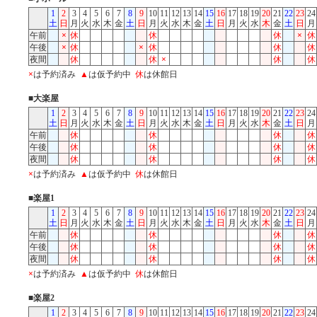
1
2
3
4
5
6
7
8
9
10
11
12
13
14
15
16
17
18
19
20
21
22
23
24
土
日
月
火
水
木
金
土
日
月
火
水
木
金
土
日
月
火
水
木
金
土
日
月
午前
×
休
休
休
×
休
午後
×
休
×
休
休
休
夜間
休
休
×
休
休
×
は予約済み
▲
は仮予約中
休
は休館日
■大楽屋
1
2
3
4
5
6
7
8
9
10
11
12
13
14
15
16
17
18
19
20
21
22
23
24
土
日
月
火
水
木
金
土
日
月
火
水
木
金
土
日
月
火
水
木
金
土
日
月
午前
休
休
休
休
午後
休
休
休
休
夜間
休
休
休
休
×
は予約済み
▲
は仮予約中
休
は休館日
■楽屋1
1
2
3
4
5
6
7
8
9
10
11
12
13
14
15
16
17
18
19
20
21
22
23
24
土
日
月
火
水
木
金
土
日
月
火
水
木
金
土
日
月
火
水
木
金
土
日
月
午前
休
休
休
休
午後
休
休
休
休
夜間
休
休
休
休
×
は予約済み
▲
は仮予約中
休
は休館日
■楽屋2
1
2
3
4
5
6
7
8
9
10
11
12
13
14
15
16
17
18
19
20
21
22
23
24