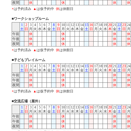
夜間
休
休
休
休
×
は予約済み
▲
は仮予約中
休
は休館日
■ワークショップルーム
1
2
3
4
5
6
7
8
9
10
11
12
13
14
15
16
17
18
19
20
21
22
23
24
土
日
月
火
水
木
金
土
日
月
火
水
木
金
土
日
月
火
水
木
金
土
日
月
午前
休
休
休
休
午後
休
休
休
休
夜間
休
休
休
休
×
は予約済み
▲
は仮予約中
休
は休館日
■子どもプレイルーム
1
2
3
4
5
6
7
8
9
10
11
12
13
14
15
16
17
18
19
20
21
22
23
24
土
日
月
火
水
木
金
土
日
月
火
水
木
金
土
日
月
火
水
木
金
土
日
月
午前
休
休
休
休
午後
休
休
休
休
夜間
休
休
休
休
×
は予約済み
▲
は仮予約中
休
は休館日
■交流広場（屋外）
1
2
3
4
5
6
7
8
9
10
11
12
13
14
15
16
17
18
19
20
21
22
23
24
土
日
月
火
水
木
金
土
日
月
火
水
木
金
土
日
月
火
水
木
金
土
日
月
午前
休
休
休
休
午後
休
休
休
休
夜間
休
休
休
休