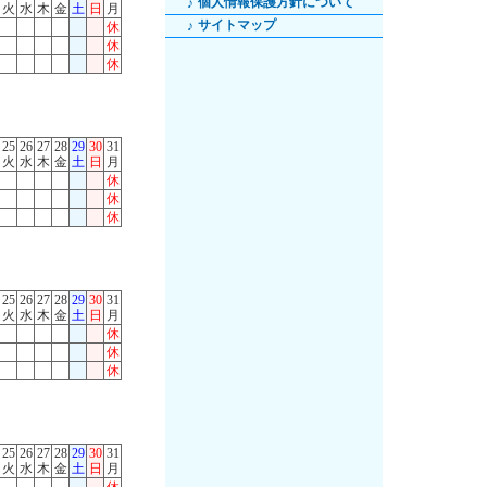
個人情報保護方針について
♪
火
水
木
金
土
日
月
サイトマップ
♪
休
休
休
25
26
27
28
29
30
31
火
水
木
金
土
日
月
休
休
休
25
26
27
28
29
30
31
火
水
木
金
土
日
月
休
休
休
25
26
27
28
29
30
31
火
水
木
金
土
日
月