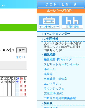
イベントカレンダー
♪
ご利用情報
♪
大ホール及び小ホールの空き
状況については施設に直接お
年
月
問合せください。
♪
施設概要
来月 >>
施設概要･構内マップ
スピリットガーデンホール
小ホール
楽屋等
25
26
27
28
29
30
31
各種練習・研修室
火
水
木
金
土
日
月
エントランス
×
休
ラウンジカフェ
×
休
交流広場(屋外)
休
中垣克久彫刻庭園美術館
♪
料金表