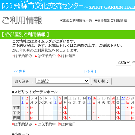
■施設ご利用情報一覧
■各部屋別ご利用情報
この情報にはタイムラグがございます。
ご予約状況は、必ず、お電話もしくはご来館の上で、ご確認下さい。
2025年03月のご利用状況をお伝えします。
×
は予約済み
▲
は仮予約中
休
は休館日
<< 先月
[ 今月 ]
絞り込み ：
■スピリットガーデンホール
1
2
3
4
5
6
7
8
9
10
11
12
13
14
15
16
17
18
19
20
21
22
23
24
土
日
月
火
水
木
金
土
日
月
火
水
木
金
土
日
月
火
水
木
金
土
日
月
午前
×
休
×
休
休
×
休
午後
×
休
×
休
×
休
休
夜間
休
休
×
×
休
休
×
は予約済み
▲
は仮予約中
休
は休館日
■小ホール