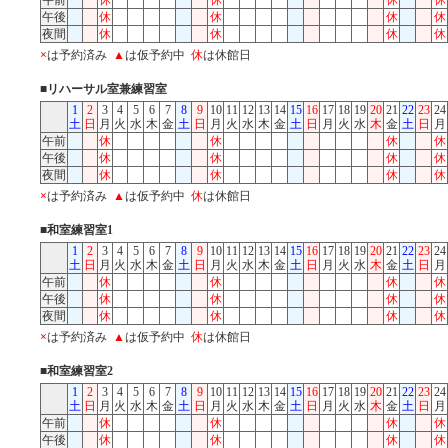
午前
休
休
休
休
午後
休
休
休
休
夜間
休
休
休
休
×
は予約済み
▲
は仮予約中
休
は休館日
■リハーサル室兼練習室
1
2
3
4
5
6
7
8
9
10
11
12
13
14
15
16
17
18
19
20
21
22
23
24
土
日
月
火
水
木
金
土
日
月
火
水
木
金
土
日
月
火
水
木
金
土
日
月
午前
休
休
休
休
午後
休
休
休
休
夜間
休
休
休
休
×
は予約済み
▲
は仮予約中
休
は休館日
■和室練習室1
1
2
3
4
5
6
7
8
9
10
11
12
13
14
15
16
17
18
19
20
21
22
23
24
土
日
月
火
水
木
金
土
日
月
火
水
木
金
土
日
月
火
水
木
金
土
日
月
午前
休
休
休
休
午後
休
休
休
休
夜間
休
休
休
休
×
は予約済み
▲
は仮予約中
休
は休館日
■和室練習室2
1
2
3
4
5
6
7
8
9
10
11
12
13
14
15
16
17
18
19
20
21
22
23
24
土
日
月
火
水
木
金
土
日
月
火
水
木
金
土
日
月
火
水
木
金
土
日
月
午前
休
休
休
休
午後
休
休
休
休